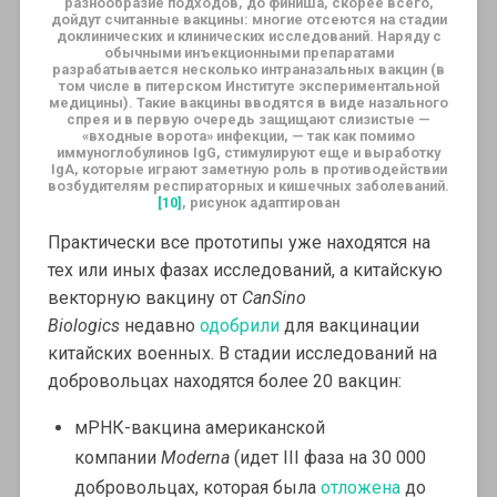
разнообразие подходов, до финиша, скорее всего,
дойдут считанные вакцины: многие отсеются на стадии
доклинических и клинических исследований. Наряду с
обычными инъекционными препаратами
разрабатывается несколько интраназальных вакцин (в
том числе в питерском Институте экспериментальной
медицины). Такие вакцины вводятся в виде назального
спрея и в первую очередь защищают слизистые —
«входные ворота» инфекции, — так как помимо
иммуноглобулинов IgG, стимулируют еще и выработку
IgA, которые играют заметную роль в противодействии
возбудителям респираторных и кишечных заболеваний.
[10]
, рисунок адаптирован
Практически все прототипы уже находятся на
тех или иных фазах исследований, а китайскую
векторную вакцину от
CanSino
Biologics
недавно
одобрили
для вакцинации
китайских военных. В стадии исследований на
добровольцах находятся более 20 вакцин:
мРНК-вакцина американской
компании
Moderna
(идет III фаза на 30 000
добровольцах, которая была
отложена
до