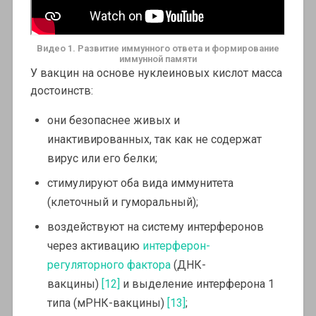
Видео 1. Развитие иммунного ответа и формирование
иммунной памяти
У вакцин на основе нуклеиновых кислот масса
достоинств:
они безопаснее живых и
инактивированных, так как не содержат
вирус или его белки;
стимулируют оба вида иммунитета
(клеточный и гуморальный);
воздействуют на систему интерферонов
через активацию
интерферон-
регуляторного фактора
(ДНК-
вакцины)
[12]
и выделение интерферона 1
типа (мРНК-вакцины)
[13]
;