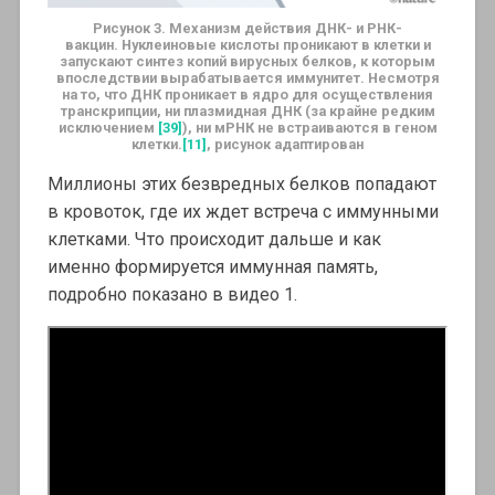
Рисунок 3. Механизм действия ДНК- и РНК-
вакцин.
Нуклеиновые кислоты проникают в клетки и
запускают синтез копий вирусных белков, к которым
впоследствии вырабатывается иммунитет. Несмотря
на то, что ДНК проникает в ядро для осуществления
транскрипции, ни плазмидная ДНК (за крайне редким
исключением
[39]
), ни мРНК не встраиваются в геном
клетки.
[11]
, рисунок адаптирован
Миллионы этих безвредных белков попадают
в кровоток, где их ждет встреча с иммунными
клетками. Что происходит дальше и как
именно формируется иммунная память,
подробно показано в видео 1.