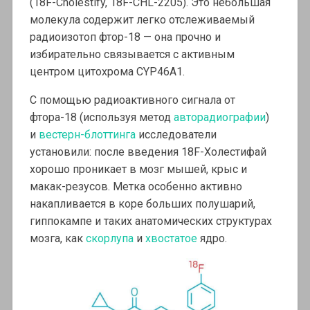
(18F-Cholestify, 18F-CHL-2205). Это небольшая
молекула содержит легко отслеживаемый
радиоизотоп фтор-18 — она прочно и
избирательно связывается с активным
центром цитохрома CYP46A1.
С помощью радиоактивного сигнала от
фтора-18 (используя метод
авторадиографии
)
и
вестерн-блоттинга
исследователи
установили: после введения 18F-Холестифай
хорошо проникает в мозг мышей, крыс и
макак-резусов. Метка особенно активно
накапливается в коре больших полушарий,
гиппокампе и таких анатомических структурах
мозга, как
скорлупа
и
хвостатое
ядро.