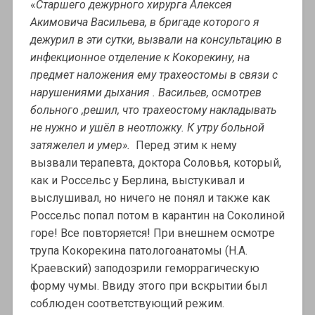
«
Старшего дежурного хирурга Алексея
Акимовича Васильева, в бригаде которого я
дежурил в эти сутки, вызвали на консультацию в
инфекционное отделение к Кокорекину, на
предмет наложения ему трахеостомы в связи с
нарушениями
дыхания . Васильев, осмотрев
больного ,решил, что трахеостому накладывать
не нужно и ушёл в неотложку. К утру больной
затяжелел и умер».
Перед этим к нему
вызвали терапевта, доктора Соловья, который,
как и Россельс у Берлина, выстукивал и
выслушивал, но ничего не понял и также как
Россельс попал потом в карантин на Соколиной
горе! Все повторяется! При внешнем осмотре
трупа Кокорекина патологоанатомы (Н.А.
Краевский) заподозрили геморрагическую
форму чумы. Ввиду этого при вскрытии был
соблюден соответствующий режим.