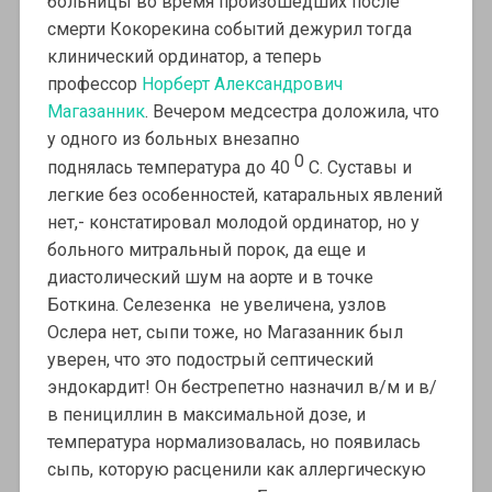
больницы во время произошедших после
смерти Кокорекина событий дежурил тогда
клинический ординатор, а теперь
профессор
Норберт Александрович
Магазанник
. Вечером медсестра доложила, что
у одного из больных внезапно
0
поднялась температура до 40
С. Суставы и
легкие без особенностей, катаральных явлений
нет,- констатировал молодой ординатор, но у
больного митральный порок, да еще и
диастолический шум на аорте и в точке
Боткина. Селезенка не увеличена, узлов
Ослера нет, сыпи тоже, но Магазанник был
уверен, что это подострый септический
эндокардит! Он бестрепетно назначил в/м и в/
в пенициллин в максимальной дозе, и
температура нормализовалась, но появилась
сыпь, которую расценили как аллергическую