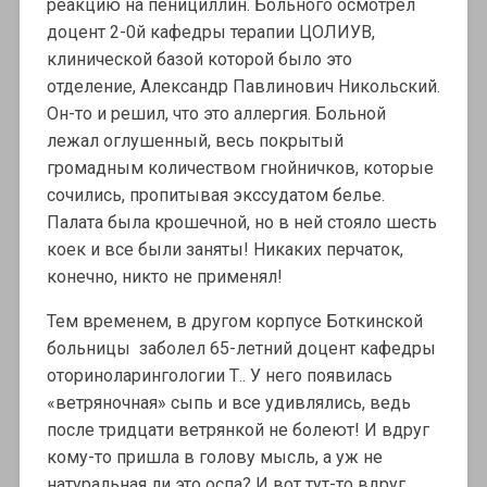
реакцию на пенициллин. Больного осмотрел
доцент 2-0й кафедры терапии ЦОЛИУВ,
клинической базой которой было это
отделение, Александр Павлинович Никольский.
Он-то и решил, что это аллергия. Больной
лежал оглушенный, весь покрытый
громадным количеством гнойничков, которые
сочились, пропитывая экссудатом белье.
Палата была крошечной, но в ней стояло шесть
коек и все были заняты! Никаких перчаток,
конечно, никто не применял!
Тем временем, в другом корпусе Боткинской
больницы заболел 65-летний доцент кафедры
оториноларингологии Т.. У него появилась
«ветряночная» сыпь и все удивлялись, ведь
после тридцати ветрянкой не болеют! И вдруг
кому-то пришла в голову мысль, а уж не
натуральная ли это оспа? И вот тут-то вдруг