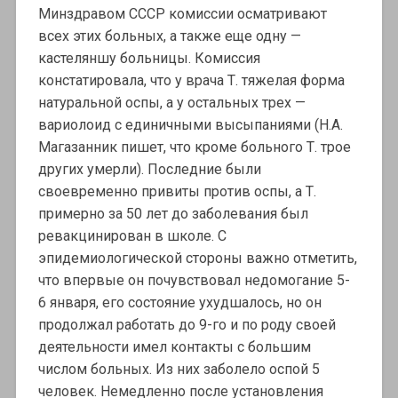
Минздравом СССР комиссии осматривают
всех этих больных, а также еще одну —
кастеляншу больницы. Комиссия
констатировала, что у врача Т. тяжелая форма
натуральной оспы, а у остальных трех —
вариолоид с единичными высыпаниями (Н.А.
Магазанник пишет, что кроме больного Т. трое
других умерли). Последние были
своевременно привиты против оспы, а Т.
примерно за 50 лет до заболевания был
ревакцинирован в школе. С
эпидемиологической стороны важно отметить,
что впервые он почувствовал недомогание 5-
6 января, его состояние ухудшалось, но он
продолжал работать до 9-го и по роду своей
деятельности имел контакты с большим
числом больных. Из них заболело оспой 5
человек. Немедленно после установления