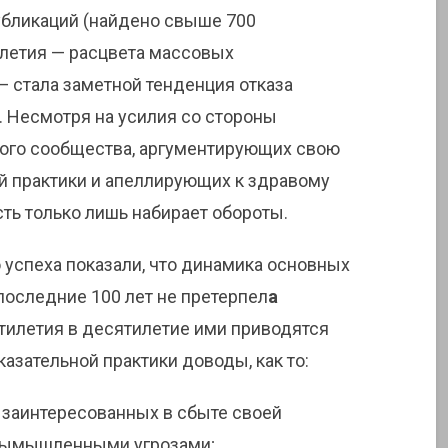
убликаций (найдено свыше 700
толетия — расцвета массовых
 стала заметной тенденция отказа
 Несмотря на усилия со стороны
ого сообщества, аргументирующих свою
й практики и апеллирующих к здравому
ть только лишь набирает обороты.
 успеха показали, что динамика основных
последние 100 лет не претерпел
а
тилетия в десятилетие ими приводятся
азательной практики доводы, как то:
, заинтересованных в сбыте своей
 вымышленными угрозами;