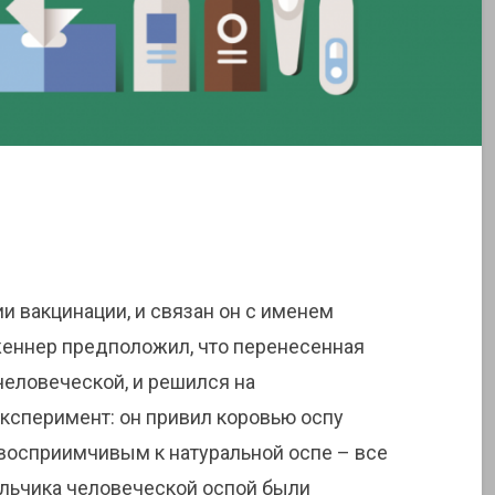
и вакцинации, и связан он с именем
женнер предположил, что перенесенная
человеческой, и решился на
ксперимент: он привил коровью оспу
невосприимчивым к натуральной оспе – все
льчика человеческой оспой были