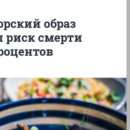
рский образ
 риск смерти
роцентов