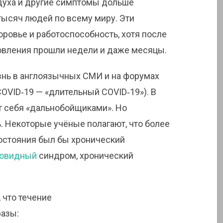
оздуха и другие симптомы дольше
тысяч людей по всему миру. Эти
оровье и работоспособность, хотя после
вления прошли недели и даже месяцы.
знь в англоязычных СМИ и на форумах
COVID‑19 — «длительный COVID‑19»). В
т себя «дальнобойщиками». Но
. Некоторые учёные полагают, что более
остояния был бы хронический
овидный
синдром, хронический
 что течение
фазы: