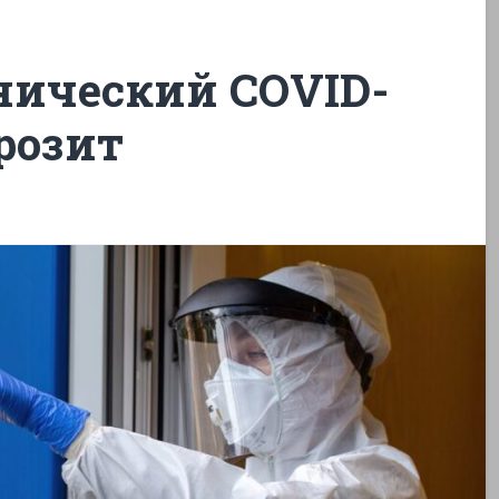
онический COVID-
грозит