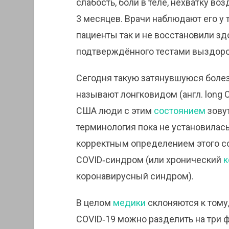
слабость, боли в теле, нехватку в
3 месяцев. Врачи наблюдают его у 
пациенты так и не восстановили зд
подтверждённого тестами выздоро
Сегодня такую затянувшуюся боле
называют лонгковидом (англ. long 
США люди с этим
состоянием
зову
терминология пока не установилась
корректным определением этого с
COVID‑синдром (или хронический
к
коронавирусный синдром).
В целом
медики
склоняются к тому,
COVID‑19 можно разделить на три 