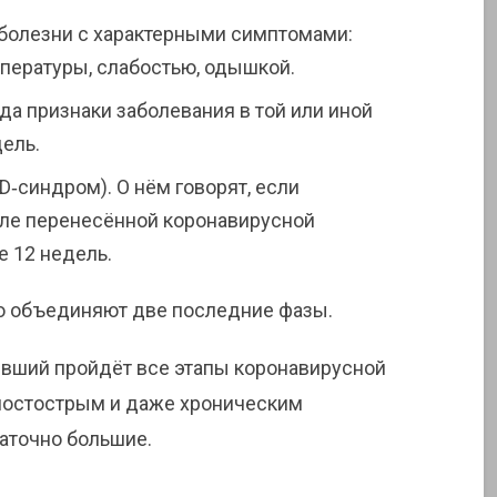
 болезни с характерными симптомами:
пературы, слабостью, одышкой.
гда признаки заболевания в той или иной
ель.
‑синдром). О нём говорят, если
ле перенесённой коронавирусной
 12 недель.
о объединяют две последние фазы.
евший пройдёт все этапы коронавирусной
 постострым и даже хроническим
таточно большие.