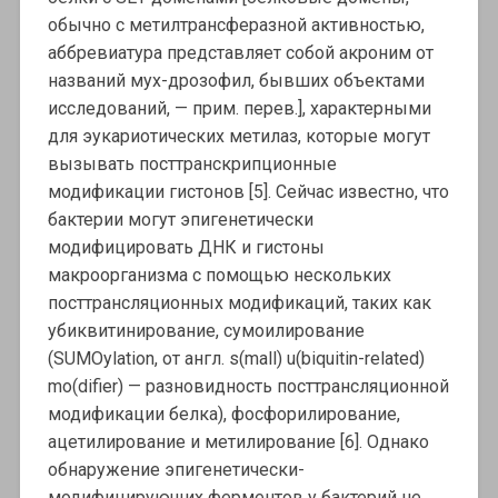
обычно с метилтрансферазной активностью,
аббревиатура представляет собой акроним от
названий мух-дрозофил, бывших объектами
исследований, — прим. перев.], характерными
для эукариотических метилаз, которые могут
вызывать посттранскрипционные
модификации гистонов [5]. Сейчас известно, что
бактерии могут эпигенетически
модифицировать ДНК и гистоны
макроорганизма с помощью нескольких
посттрансляционных модификаций, таких как
убиквитинирование, сумоилирование
(SUMOylation, от англ. s(mall) u(biquitin-related)
mo(difier) — разновидность посттрансляционной
модификации белка), фосфорилирование,
ацетилирование и метилирование [6]. Однако
обнаружение эпигенетически-
модифицирующих ферментов у бактерий не