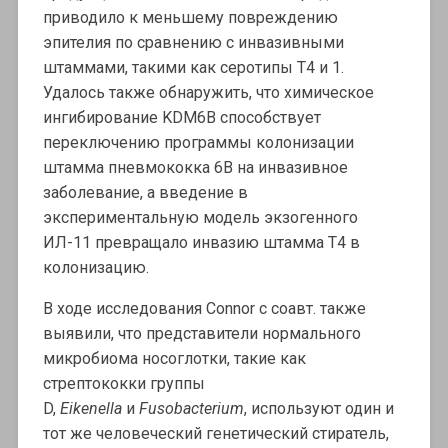
приводило к меньшему повреждению
эпителия по сравнению с инвазивными
штаммами, такими как серотипы T4 и 1.
Удалось также обнаружить, что химическое
ингибирование KDM6B способствует
переключению программы колонизации
штамма пневмококка 6B на инвазивное
заболевание, а введение в
экспериментальную модель экзогенного
ИЛ-11 превращало инвазию штамма T4 в
колонизацию.
В ходе исследования Connor с соавт. также
выявили, что представители нормального
микробиома носоглотки, такие как
стрептококки группы
D,
Eikenella
и
Fusobacterium
, используют один и
тот же человеческий генетический стиратель,