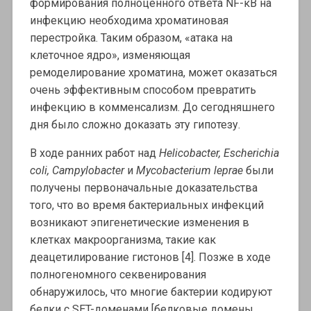
формирования полноценного ответа NF-κB на
инфекцию необходима хроматиновая
перестройка. Таким образом, «атака на
клеточное ядро», изменяющая
ремоделирование хроматина, может оказаться
очень эффективным способом превратить
инфекцию в комменсализм. До сегодняшнего
дня было сложно доказать эту гипотезу.
В ходе ранних работ над
Helicobacter, Escherichia
coli, Campylobacter
и
Mycobacterium leprae
были
получены первоначальные доказательства
того, что во время бактериальных инфекций
возникают эпигенетические изменения в
клетках макроорганизма, такие как
деацетилирование гистонов [4]. Позже в ходе
полногеномного секвенирования
обнаружилось, что многие бактерии кодируют
белки с SET-доменами [белковые домены,