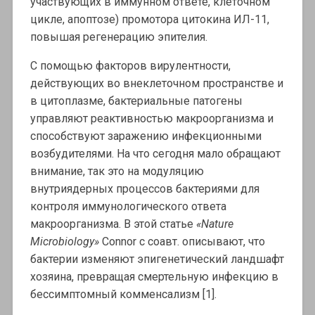
участвующих в иммунном ответе, клеточном
цикле, апоптозе) промотора цитокина ИЛ-11,
повышая регенерацию эпителия.
С помощью факторов вирулентности,
действующих во внеклеточном пространстве и
в цитоплазме, бактериальные патогены
управляют реактивностью макроорганизма и
способствуют заражению инфекционными
возбудителями. На что сегодня мало обращают
внимание, так это на модуляцию
внутриядерных процессов бактериями для
контроля иммунологического ответа
макроорганизма. В этой статье
«Nature
Microbiology»
Connor с соавт. описывают, что
бактерии изменяют эпигенетический ландшафт
хозяина, превращая смертельную инфекцию в
бессимптомный комменсализм [1].