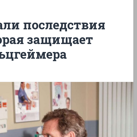
али последствия
орая защищает
льцгеймера