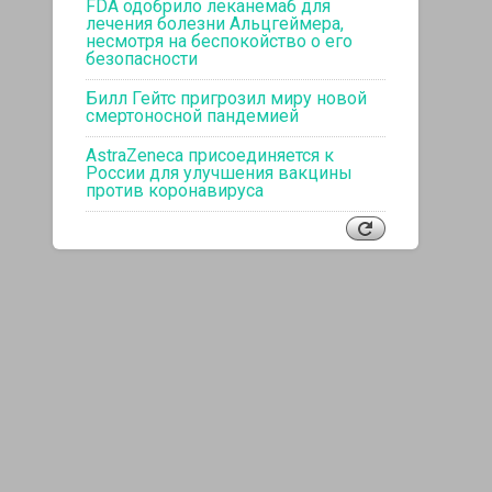
FDA одобрило леканемаб для
лечения болезни Альцгеймера,
несмотря на беспокойство о его
безопасности
Билл Гейтс пригрозил миру новой
смертоносной пандемией
AstraZeneca присоединяется к
России для улучшения вакцины
против коронавируса