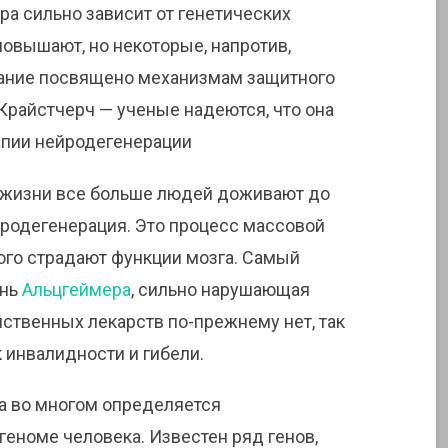
ра сильно зависит от генетических
повышают, но некоторые, напротив,
ание посвящено механизмам защитного
Крайстчерч — ученые надеются, что она
апии нейродегенерации
 жизни все больше людей доживают до
йродегенерация. Это процесс массовой
рого страдают функции мозга. Самый
знь
Альцгеймера
, сильно нарушающая
йственных лекарств по-прежнему нет, так
 инвалидности и гибели.
а во многом определяется
геноме человека. Известен ряд генов,