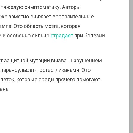
и тяжелую симптоматику. Авторы
акже заметно снижает воспалительные
мпа. Это область мозга, которая
и и особенно сильно
страдает
при болезни
кт защитной мутации вызван нарушением
епарансульфат-протеогликанами. Это
леток, которые среди прочего помогают
вне.