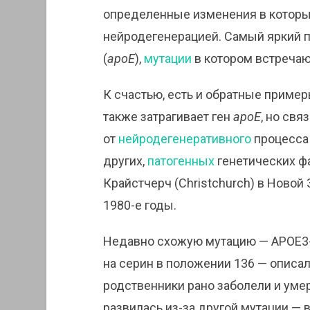
определенные изменения в которы
нейродегенерацией. Самый яркий п
(
apoE
),
мутации
в котором встречаю
К счастью, есть и обратные пример
также затрагивает ген
apoE
, но свя
от
нейродегенеративного
процесса
других,
патогенных
генетических фа
Крайстчерч (Christchurch) в Новой
1980-е годы.
Недавно схожую мутацию — APOE3-R
на серин в положении 136 — описа
родственники рано заболели и умер
развилась из-за другой мутации — 