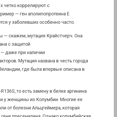
х четко коррелируют с
ример — ген аполипопротеина E
тся у заболевших особенно часто.
ы — скажем, мутация Крайстчерч. Она
зана с защитой
 — даже при наличии
кторов. Мутация названа в честь города
 Зеландии, где была впервые описана в
136S, то есть замену в белке аргинина
ли у женщины из Колумбии. Многие ее
ли от болезни Альцгеймера, которая
в гене пресенилина. Однако колумбийская